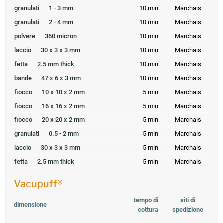
granulati
1 - 3 mm
10 min
Marchais
granulati
2 - 4 mm
10 min
Marchais
polvere
360 micron
10 min
Marchais
laccio
30 x 3 x 3 mm
10 min
Marchais
fetta
2.5 mm thick
10 min
Marchais
bande
47 x 6 x 3 mm
10 min
Marchais
fiocco
10 x 10 x 2 mm
5 min
Marchais
fiocco
16 x 16 x 2 mm
5 min
Marchais
fiocco
20 x 20 x 2 mm
5 min
Marchais
granulati
0.5 - 2 mm
5 min
Marchais
laccio
30 x 3 x 3 mm
5 min
Marchais
fetta
2.5 mm thick
5 min
Marchais
Vacupuff®
tempo di
siti di
dimensione
cottura
spedizione