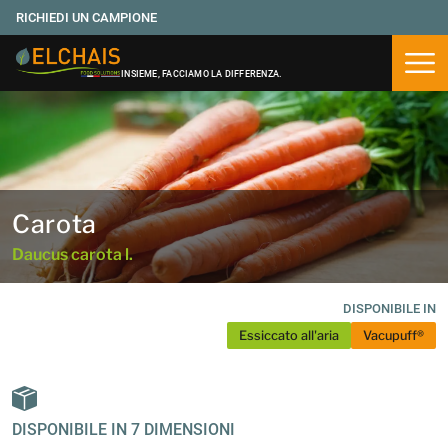
RICHIEDI UN CAMPIONE
Apri
INSIEME, FACCIAMO LA DIFFERENZA.
Carota
Daucus carota l.
DISPONIBILE IN
Essiccato all'aria
Vacupuff®
DISPONIBILE IN 7 DIMENSIONI