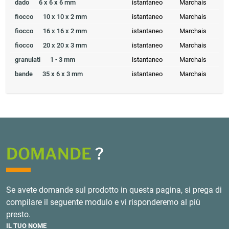
dado
6 x 6 x 6 mm
istantaneo
Marchais
fiocco
10 x 10 x 2 mm
istantaneo
Marchais
fiocco
16 x 16 x 2 mm
istantaneo
Marchais
fiocco
20 x 20 x 3 mm
istantaneo
Marchais
granulati
1 - 3 mm
istantaneo
Marchais
bande
35 x 6 x 3 mm
istantaneo
Marchais
DOMANDE
?
Se avete domande sul prodotto in questa pagina, si prega di
compilare il seguente modulo e vi risponderemo al più
presto.
IL TUO NOME