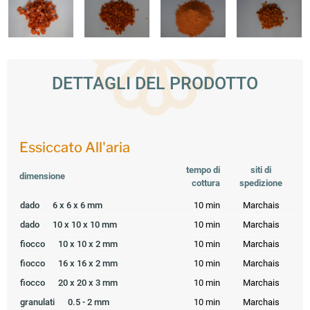
DETTAGLI DEL PRODOTTO
Essiccato All'aria
tempo di
siti di
dimensione
cottura
spedizione
dado
6 x 6 x 6 mm
10 min
Marchais
dado
10 x 10 x 10 mm
10 min
Marchais
fiocco
10 x 10 x 2 mm
10 min
Marchais
fiocco
16 x 16 x 2 mm
10 min
Marchais
fiocco
20 x 20 x 3 mm
10 min
Marchais
granulati
0.5 - 2 mm
10 min
Marchais