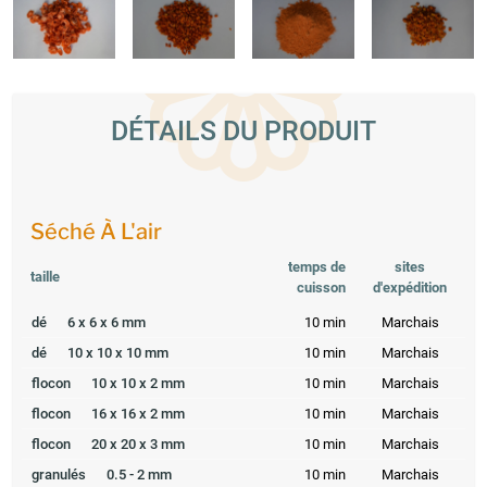
DÉTAILS DU PRODUIT
Séché À L'air
temps de
sites
taille
cuisson
d'expédition
dé
6 x 6 x 6 mm
10 min
Marchais
dé
10 x 10 x 10 mm
10 min
Marchais
flocon
10 x 10 x 2 mm
10 min
Marchais
flocon
16 x 16 x 2 mm
10 min
Marchais
flocon
20 x 20 x 3 mm
10 min
Marchais
granulés
0.5 - 2 mm
10 min
Marchais