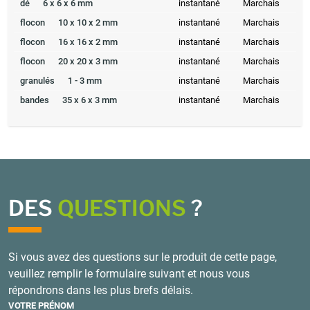
dé
6 x 6 x 6 mm
instantané
Marchais
flocon
10 x 10 x 2 mm
instantané
Marchais
flocon
16 x 16 x 2 mm
instantané
Marchais
flocon
20 x 20 x 3 mm
instantané
Marchais
granulés
1 - 3 mm
instantané
Marchais
bandes
35 x 6 x 3 mm
instantané
Marchais
DES
QUESTIONS
?
Si vous avez des questions sur le produit de cette page,
veuillez remplir le formulaire suivant et nous vous
répondrons dans les plus brefs délais.
VOTRE PRÉNOM