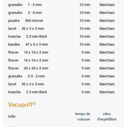
granulés
1 - 3 mm
10 min
Marchais
granulés
2 - 4 mm
10 min
Marchais
poudre
360 micron
10 min
Marchais
lacet
30 x 3 x 3 mm
10 min
Marchais
tranche
2.5 mm thick
10 min
Marchais
bandes
47 x 6 x 3 mm
10 min
Marchais
flocon
10 x 10 x 2 mm
5 min
Marchais
flocon
16 x 16 x 2 mm
5 min
Marchais
flocon
20 x 20 x 2 mm
5 min
Marchais
granulés
0.5 - 2 mm
5 min
Marchais
lacet
30 x 3 x 3 mm
5 min
Marchais
tranche
2.5 mm thick
5 min
Marchais
Vacupuff®
temps de
sites
taille
cuisson
d'expédition