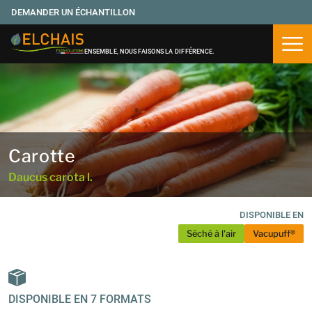
DEMANDER UN ÉCHANTILLON
Ouvr
ENSEMBLE, NOUS FAISONS LA DIFFÉRENCE.
Carotte
Daucus carota l.
DISPONIBLE EN
Séché à l'air
Vacupuff®
DISPONIBLE EN 7 FORMATS